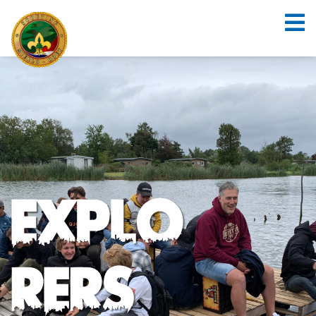
Explo
rers